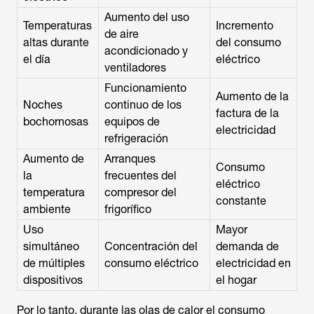
Aumento del uso
Temperaturas
Incremento
de aire
altas durante
del consumo
acondicionado y
el día
eléctrico
ventiladores
Funcionamiento
Aumento de la
Noches
continuo de los
factura de la
bochornosas
equipos de
electricidad
refrigeración
Aumento de
Arranques
Consumo
la
frecuentes del
eléctrico
temperatura
compresor del
constante
ambiente
frigorífico
Uso
Mayor
simultáneo
Concentración del
demanda de
de múltiples
consumo eléctrico
electricidad en
dispositivos
el hogar
Por lo tanto, durante las olas de calor el consumo