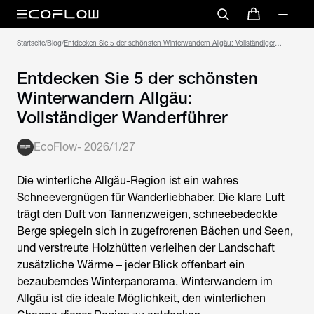
Startseite
/
Blog
/
Entdecken Sie 5 der schönsten Winterwandern Allgäu: Vollständiger
Wanderführer
Entdecken Sie 5 der schönsten
Winterwandern Allgäu:
Vollständiger Wanderführer
EcoFlow
-
2026/1/27
Die winterliche Allgäu-Region ist ein wahres
Schneevergnügen für Wanderliebhaber. Die klare Luft
trägt den Duft von Tannenzweigen, schneebedeckte
Berge spiegeln sich in zugefrorenen Bächen und Seen,
und verstreute Holzhütten verleihen der Landschaft
zusätzliche Wärme – jeder Blick offenbart ein
bezauberndes Winterpanorama.
Winterwandern im
Allgäu
ist die ideale Möglichkeit, den winterlichen