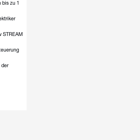
 bis zu 1
ektriker
low STREAM
teuerung
 der