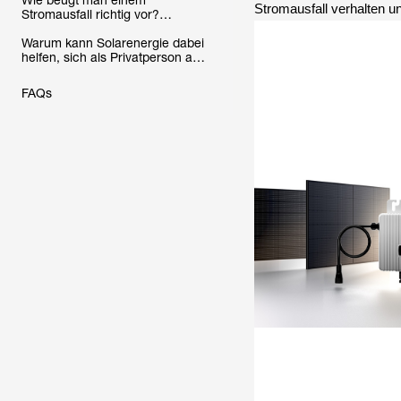
Wie beugt man einem
Stromausfall verhalten u
Stromausfall richtig vor?
Wertvolle Tipps zur Vorbereitung
und Versorgung
Warum kann Solarenergie dabei
helfen, sich als Privatperson auf
einen Stromausfall
vorzubereiten? Was für Geräte
FAQs
sind geeignet?