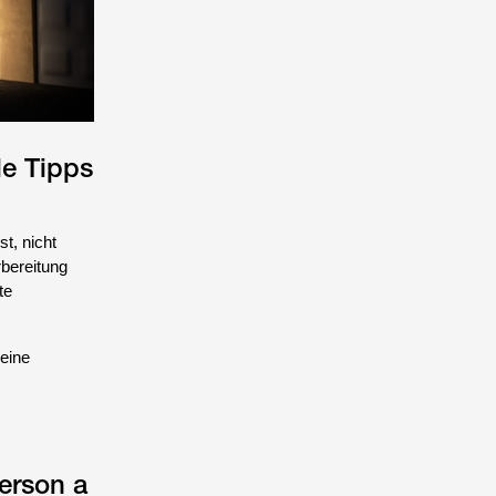
le Tipps
t, nicht
rbereitung
te
eine
erson a