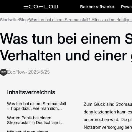
Balkonkraftwerke
Power
Startseite
/
Blog
/
Was tun bei einem Stromausfall? Alles zu dem richtige
Was tun bei einem S
Verhalten und einer
EcoFlow
-
2025/6/25
Inhaltsverzeichnis
Was tun bei einem Stromausfall
Zum Glück sind Stromausf
– Tipps dazu, wie man sich
denn letztendlich kann 
richtig verhält und mit welcher
Dauer man rechnen muss
Warum Panik bei einem
unterbrochen wird. Die g
Stromausfall in Deutschland
meistens unbegründet ist
Notstromversorgung berei