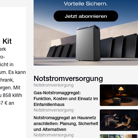
 Kit
erk
ro-
cht in
 um. Es kann
Notstromversorgung
hrank,
Notstromversorgung
rgen. Mit
Gas-Notstromaggregat:
zu 858 kWh
Funktion, Kosten und Einsatz im
37 € an
Einfamilienhaus
Notstromversorgung
Notstromaggregat an Hausnetz
anschließen: Planung, Sicherheit
und Alternativen
Notstromversorgung