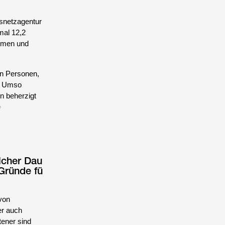
esnetzagentur
mal 12,2
temen und
en Personen,
d. Umso
ln beherzigt
e
lcher Dau
Gründe fü
 von
er auch
tener sind