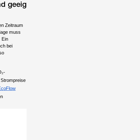
nd geeig
en Zeitraum
Anlage muss
 Ein
ch bei
so
O₂-
r Strompreise
EcoFlow
en