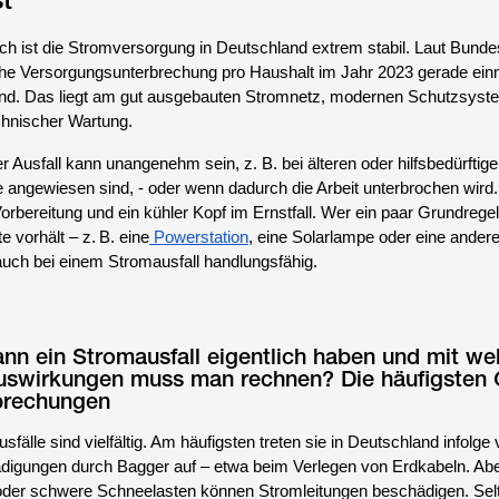
eich ist die Stromversorgung in Deutschland extrem stabil. Laut Bund
iche Versorgungsunterbrechung pro Haushalt im Jahr 2023 gerade ein
nd. Das liegt am gut ausgebauten Stromnetz, modernen Schutzsys
hnischer Wartung.
r Ausfall kann unangenehm sein, z. B. bei älteren oder hilfsbedürftig
te angewiesen sind, - oder wenn dadurch die Arbeit unterbrochen wir
Vorbereitung und ein kühler Kopf im Ernstfall. Wer ein paar Grundrege
 vorhält – z. B. eine
Powerstation
, eine Solarlampe oder eine ander
auch bei einem Stromausfall handlungsfähig.
nn ein Stromausfall eigentlich haben und mit we
uswirkungen muss man rechnen? Die häufigsten 
brechungen
fälle sind vielfältig. Am häufigsten treten sie in Deutschland infolge
digungen durch Bagger auf – etwa beim Verlegen von Erdkabeln. Ab
 oder schwere Schneelasten können Stromleitungen beschädigen. Sel