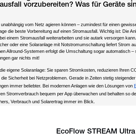
ausfall vorzubereiten? Was für Geräte si
ie unabhängig vom Netz agieren können – zumindest für einen gewiss
lage die beste Vorbereitung auf einen Stromausfall. Wichtig ist: Die 
e bei einem Stromausfall weiterarbeiten und sie
autark
versorgen kann.
cher oder eine Solaranlage mit Notstromumschaltung liefert Strom au
en Allround-Systemen erfolgt die Umschaltung sogar automatisch – 
gen gar nichts mit!
h die eigene Solaranlage: Sie sparen Stromkosten, reduzieren Ihren C
ie Sicherheit bei Netzproblemen. Gerade in Zeiten stetig steigende
ngen immer beliebter. Bei modernen Anlagen wie den Lösungen von
ren Stromverbrauch bequem per App überwachen und behalten so d
ers, Verbrauch und Solarertrag immer im Blick.
EcoFlow STREAM Ultra