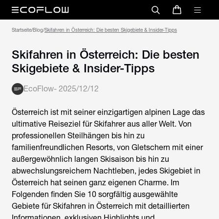
Startseite
/
Blog
/
Skifahren in Österreich: Die besten Skigebiete & Insider-Tipps
Skifahren in Österreich: Die besten
Skigebiete & Insider-Tipps
EcoFlow
-
2025/12/12
Österreich ist mit seiner einzigartigen alpinen Lage das
ultimative Reiseziel für Skifahrer aus aller Welt. Von
professionellen Steilhängen bis hin zu
familienfreundlichen Resorts, von Gletschern mit einer
außergewöhnlich langen Skisaison bis hin zu
abwechslungsreichem Nachtleben, jedes Skigebiet in
Österreich hat seinen ganz eigenen Charme. Im
Folgenden finden Sie 10 sorgfältig ausgewählte
Gebiete für
Skifahren in Österreich
mit detaillierten
Informationen, exklusiven Highlights und