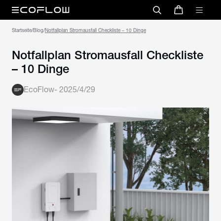
Startseite
/
Blog
/
Notfallplan Stromausfall Checkliste
– 10 Dinge
EcoFlow
-
2025/4/29