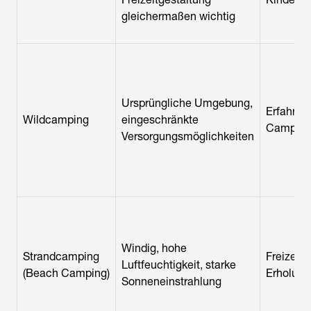
gleichermaßen wichtig
Ursprüngliche Umgebung,
Erfahren
Wildcamping
eingeschränkte
Camper
Versorgungsmöglichkeiten
Windig, hohe
Strandcamping
Freizeit-
Luftfeuchtigkeit, starke
(Beach Camping)
Erholun
Sonneneinstrahlung