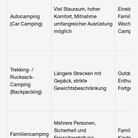
Viel Stauraum, hoher
Einsteige
Autocamping
Komfort, Mitnahme
Familien
(Car Camping)
umfangreicher Ausrüstung
Wochene
möglich
Camper
Trekking- /
Längere Strecken mit
Outdoor-
Rucksack-
Gepäck, strikte
Enthusia
Camping
Gewichtsbeschränkung
Fortgesc
(Backpacking)
Mehrere Personen,
Sicherheit und
Familien
Familiencamping
Freizeitgestaltung
Kindern