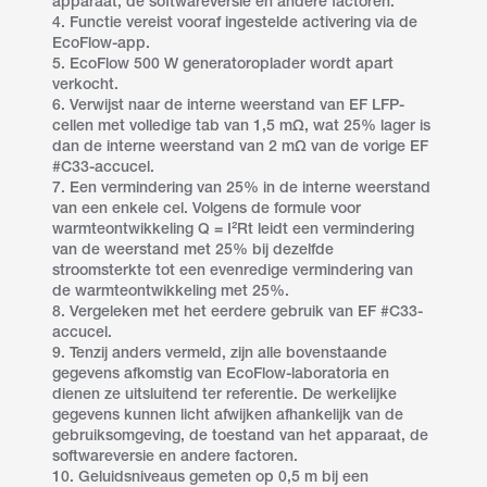
apparaat, de softwareversie en andere factoren.
4. Functie vereist vooraf ingestelde activering via de
EcoFlow-app.
5. EcoFlow 500 W generatoroplader wordt apart
verkocht.
6. Verwijst naar de interne weerstand van EF LFP-
cellen met volledige tab van 1,5 mΩ, wat 25% lager is
dan de interne weerstand van 2 mΩ van de vorige EF
#C33-accucel.
7. Een vermindering van 25% in de interne weerstand
van een enkele cel. Volgens de formule voor
warmteontwikkeling Q = I²Rt leidt een vermindering
van de weerstand met 25% bij dezelfde
stroomsterkte tot een evenredige vermindering van
de warmteontwikkeling met 25%.
8. Vergeleken met het eerdere gebruik van EF #C33-
accucel.
9. Tenzij anders vermeld, zijn alle bovenstaande
gegevens afkomstig van EcoFlow-laboratoria en
dienen ze uitsluitend ter referentie. De werkelijke
gegevens kunnen licht afwijken afhankelijk van de
gebruiksomgeving, de toestand van het apparaat, de
softwareversie en andere factoren.
10. Geluidsniveaus gemeten op 0,5 m bij een