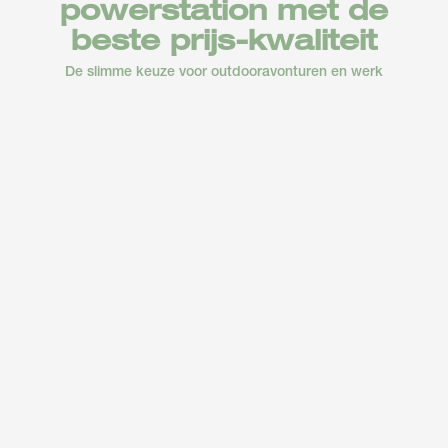
powerstation met de
powerstation met de
beste prijs-kwaliteit
beste prijs-kwaliteit
De slimme keuze voor outdooravonturen en werk
De slimme keuze voor outdooravonturen en werk