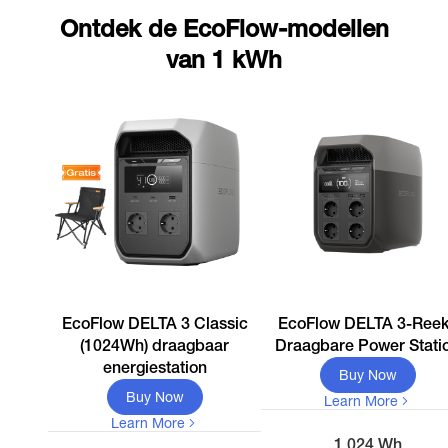
Ontdek de EcoFlow-modellen
van 1 kWh
EcoFlow DELTA 3 Classic
EcoFlow DELTA 3-Ree
(1024Wh) draagbaar
Draagbare Power Stati
energiestation
Buy Now
Buy Now
Learn More
Learn More
1 024 Wh