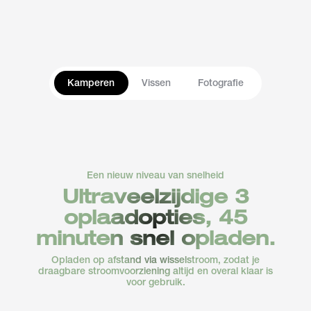
Mini-/autokoelkast
Campinglamp
Waterkoker
(60 W)
(10 W)
(1500 W)
16–32
58 uur
0,5 uur
uur
Kamperen
Vissen
Fotografie
Een nieuw niveau van snelheid
Een nieuw niveau van snelheid
Ultraveelzijdige 3
Ultraveelzijdige 3
oplaadopties, 45
oplaadopties, 45
minuten snel opladen.
minuten snel opladen.
Opladen op afstand via wisselstroom, zodat je
Opladen op afstand via wisselstroom, zodat je
draagbare stroomvoorziening altijd en overal klaar is
draagbare stroomvoorziening altijd en overal klaar is
voor gebruik.
voor gebruik.