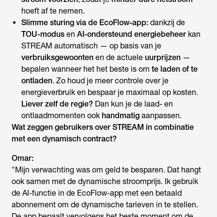
hoeft af te nemen.
Slimme sturing via de EcoFlow-app:
dankzij de
TOU-modus
en
AI-ondersteund energiebeheer
kan
STREAM automatisch — op basis van je
verbruiksgewoonten
en de actuele
uurprijzen
—
bepalen wanneer het het beste is om
te laden of te
ontladen
. Zo houd je meer controle over je
energieverbruik en bespaar je maximaal op kosten.
Liever zelf de regie?
Dan kun je de laad- en
ontlaadmomenten ook
handmatig
aanpassen.
Wat zeggen gebruikers over STREAM in combinatie
met een dynamisch contract?
Omar:
"Mijn verwachting was om geld te besparen. Dat hangt
ook samen met de dynamische stroomprijs. Ik gebruik
de AI-functie in de EcoFlow-app met een betaald
abonnement om de dynamische tarieven in te stellen.
De app bepaalt vervolgens het beste moment om de