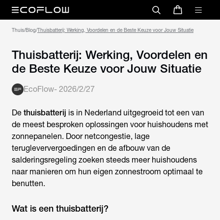
Thuis
/
Blog
/
Thuisbatterij: Werking, Voordelen en de Beste Keuze voor Jouw Situatie
Thuisbatterij: Werking, Voordelen en
de Beste Keuze voor Jouw Situatie
EcoFlow
-
2026/2/27
De
thuisbatterij
is in Nederland uitgegroeid tot een van
de meest besproken oplossingen voor huishoudens met
zonnepanelen. Door netcongestie, lage
terugleververgoedingen en de afbouw van de
salderingsregeling zoeken steeds meer huishoudens
naar manieren om hun eigen zonnestroom optimaal te
benutten.
Wat is een thuisbatterij?