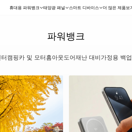
휴대용 파워뱅크
태양광 패널
스마트 디바이스
더 많은 제품보
파워뱅크
센터
캠핑카 및 모터홈
아웃도어
재난 대비
가정용 백업