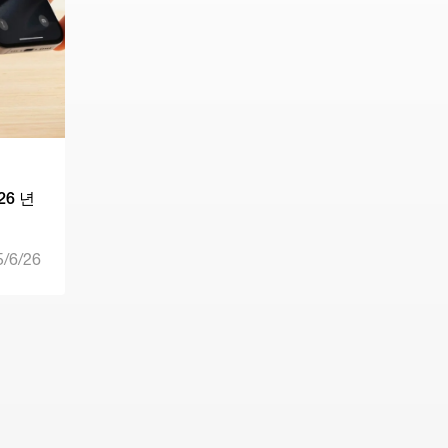
26 년
5/6/26