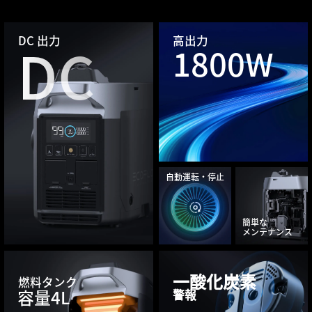
DC 出力
高出力
DC
1800W
自動運転・停止
簡単な
メンテナンス
一酸化炭素
燃料タンク
容量4L
警報