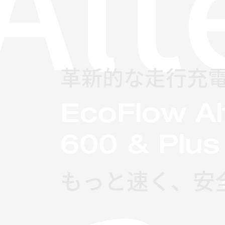
革新的な走行充
EcoFlow Al
600 & Plus
もっと速く、安