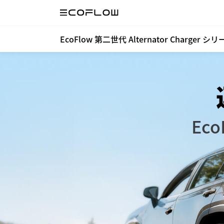
EcoFlow 第二世代 Alternator Charger シ
Eco