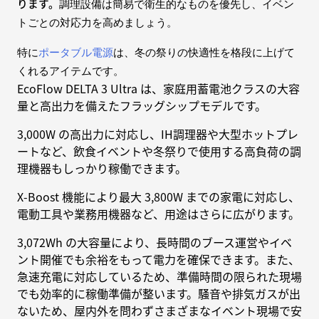
ります。
調理設備は簡易で衛生的なものを優先し、イベン
トごとの対応力を高めましょう。
特に
ポータブル電源
は、冬の祭りの快適性を格段に上げて
くれるアイテムです。
EcoFlow DELTA 3 Ultra は、家庭用蓄電池クラスの大容
量と高出力を備えたフラッグシップモデルです。
3,000W の高出力に対応し、IH調理器や大型ホットプレ
ートなど、飲食イベントや冬祭りで使用する高負荷の調
理機器もしっかり稼働できます。
X-Boost 機能により最大 3,800W までの家電に対応し、
電動工具や業務用機器など、用途はさらに広がります。
3,072Wh の大容量により、長時間のブース運営やイベ
ント開催でも余裕をもって電力を確保できます。また、
急速充電に対応しているため、準備時間の限られた現場
でも効率的に稼働準備が整います。騒音や排気ガスが出
ないため、屋内外を問わずさまざまなイベント現場で安