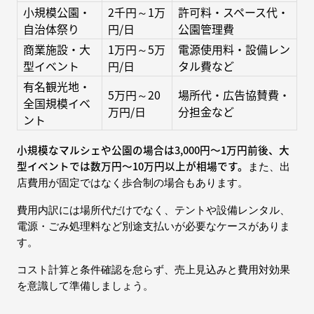
小規模公園・
2千円～1万
許可料・スペース代・
自治体祭り
円/日
公園管理費
商業施設・大
1万円～5万
電源使用料・設備レン
型イベント
円/日
タル費など
有名観光地・
5万円～20
場所代・広告協賛費・
全国規模イベ
万円/日
分担金など
ント
小規模なマルシェや公園の場合は3,000円〜1万円前後、大
型イベントでは数万円〜10万円以上が相場です。
また、出
店費用が固定ではなく歩合制の場合もあります。
費用内訳には場所代だけでなく、テントや設備レンタル、
電源・ごみ処理料など別途支払いが必要なケースがありま
す。
コスト計算と条件確認を怠らず、売上見込みと費用対効果
を意識して準備しましょう。