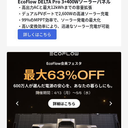
EcoFlow DELTA Pro 3+400Wソーラーパネル
・高出力ACと最大12kWhまでの容量拡張
・デュアルPVポートで2,600Wの高速ソーラー充電
・99%のMPPT効率で、ソーラー発電の最大化
・高い変換効率により、迅速なソーラー充電が可能
詳しくはこちら