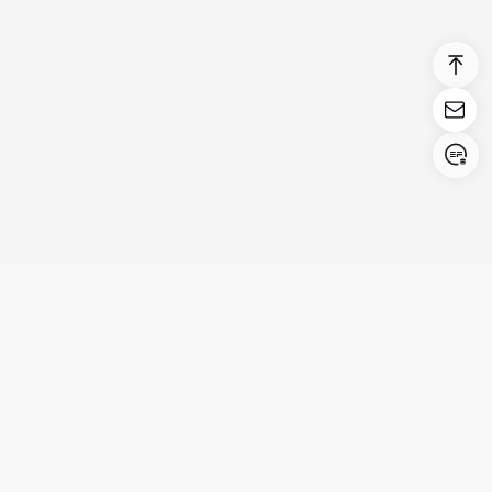
Login/Register
United States (English)
Prodotti
Supporto