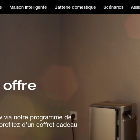
e
Maison intelligente
Batterie domestique
Scénarios
Assi
offre
ow via notre programme de
rofitez d'un coffret cadeau