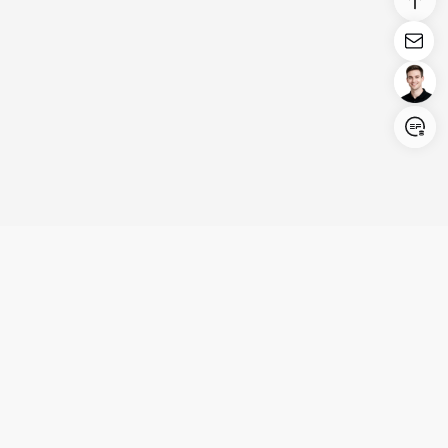
Login/Register
United States (English)
Produits
Assistance
Société