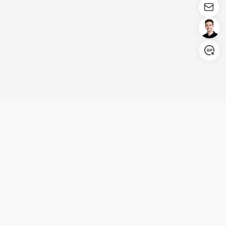
Login/Register
United States (English)
Produits
Assistance
Société