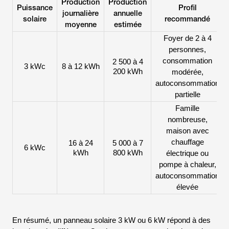
Production
Production
Puissance
Profil
journalière
annuelle
solaire
recommandé
moyenne
estimée
Foyer de 2 à 4
personnes,
consommation
2 500 à 4
3 kWc
8 à 12 kWh
200 kWh
modérée,
autoconsommation
partielle
Famille
nombreuse,
maison avec
chauffage
16 à 24
5 000 à 7
6 kWc
kWh
800 kWh
électrique ou
pompe à chaleur,
autoconsommation
élevée
En résumé, un panneau solaire 3 kW ou 6 kW répond à des