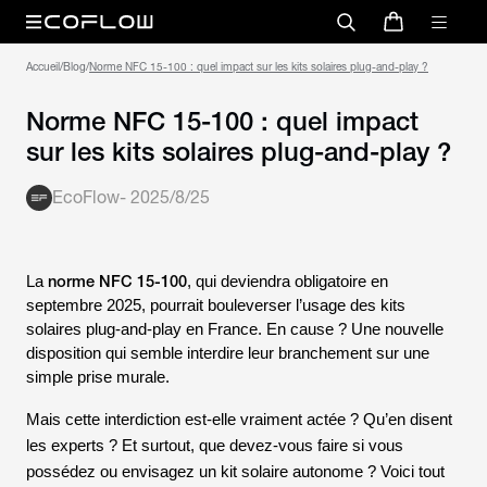
Accueil
/
Blog
/
Norme NFC 15-100 : quel impact sur les kits solaires plug-and-play ?
Norme NFC 15-100 : quel impact
sur les kits solaires plug-and-play ?
EcoFlow
-
2025/8/25
norme NFC 15-100
La
, qui deviendra obligatoire en
septembre 2025, pourrait bouleverser l’usage des kits
solaires plug-and-play en
France
. En cause ? Une nouvelle
disposition qui semble interdire leur branchement sur une
simple prise murale.
Mais cette interdiction est-elle vraiment actée ? Qu’en disent
les experts ? Et surtout, que devez-vous faire si vous
possédez ou envisagez un kit solaire autonome ? Voici tout