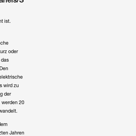
 ist.
sche
urz oder
t das
 Den
elektrische
s wird zu
g der
% werden 20
wandelt.
 dem
zten Jahren