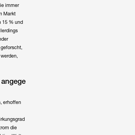
die immer
m Markt
en 15 % und
lerdings
nder
 geforscht,
t werden,
n angege
, erhoffen
irkungsgrad
trom die