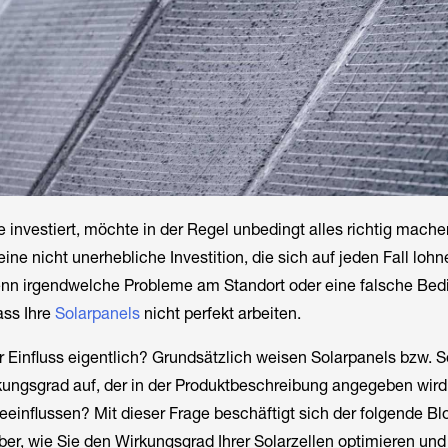
e investiert, möchte in der Regel unbedingt alles richtig mache
eine nicht unerhebliche Investition, die sich auf jeden Fall lohn
wenn irgendwelche Probleme am Standort oder eine falsche Be
ss Ihre
Solarpanels
nicht perfekt arbeiten.
r Einfluss eigentlich? Grundsätzlich weisen Solarpanels bzw. S
ungsgrad auf, der in der Produktbeschreibung angegeben wir
eeinflussen? Mit dieser Frage beschäftigt sich der folgende Blo
über, wie Sie den Wirkungsgrad Ihrer Solarzellen optimieren un