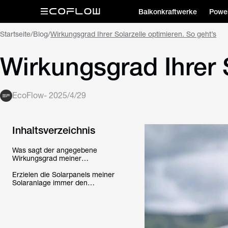
Balkonkraftwerke
Power
Startseite
/
Blog
/
Wirkungsgrad Ihrer Solarzelle optimieren. So geht’s
Wirkungsgrad Ihrer S
EcoFlow
-
2025/4/29
Inhaltsverzeichnis
Was sagt der angegebene
Wirkungsgrad meiner
Solarpanels/Solarzellen
eigentlich aus?
Erzielen die Solarpanels meiner
Solaranlage immer den
angegebenen Wirkungsgrad?