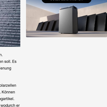
n.
en soll. Es
dienung
olarzellen
d. Können
gartikel.
d wodurch er