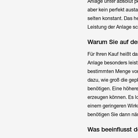
Anlage unter absolut p
aber kein perfekt aust
selten konstant. Das h
Leistung der Anlage sc
Warum Sie auf de
Für Ihren Kauf heißt d
Anlage besonders leistu
bestimmten Menge von 
dazu, wie groß die ge
benötigen. Eine höher
erzeugen können. Es lo
einem geringeren Wirku
benötigen Sie dann näm
Was beeinflusst d