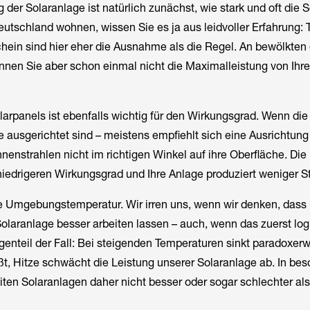
g der Solaranlage ist natürlich zunächst, wie stark und oft die 
eutschland wohnen, wissen Sie es ja aus leidvoller Erfahrung: 
ein sind hier eher die Ausnahme als die Regel. An bewölkten 
nen Sie aber schon einmal nicht die Maximalleistung von Ihre
larpanels ist ebenfalls wichtig für den Wirkungsgrad. Wenn die
e ausgerichtet sind – meistens empfiehlt sich eine Ausrichtun
nenstrahlen nicht im richtigen Winkel auf ihre Oberfläche. Die 
niedrigeren Wirkungsgrad und Ihre Anlage produziert weniger S
ie Umgebungstemperatur. Wir irren uns, wenn wir denken, dass
laranlage besser arbeiten lassen – auch, wenn das zuerst logi
genteil der Fall: Bei steigenden Temperaturen sinkt paradoxerw
t, Hitze schwächt die Leistung unserer Solaranlage ab. In be
en Solaranlagen daher nicht besser oder sogar schlechter als