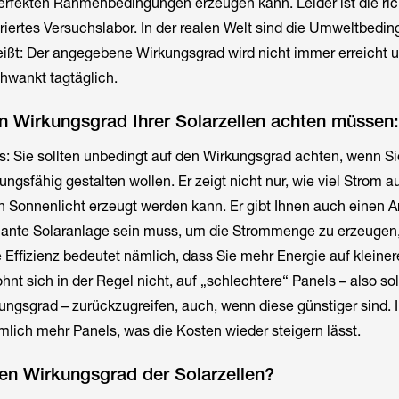
erfekten Rahmenbedingungen erzeugen kann. Leider ist die ric
ariertes Versuchslabor. In der realen Welt sind die Umweltbedi
eißt: Der angegebene Wirkungsgrad wird nicht immer erreicht u
hwankt tagtäglich.
n Wirkungsgrad Ihrer Solarzellen achten müssen:
as: Sie sollten unbedingt auf den Wirkungsgrad achten, wenn Si
ngsfähig gestalten wollen. Er zeigt nicht nur, wie viel Strom a
Sonnenlicht erzeugt werden kann. Er gibt Ihnen auch einen A
plante Solaranlage sein muss, um die Strommenge zu erzeugen,
e Effizienz bedeutet nämlich, dass Sie mehr Energie auf klein
hnt sich in der Regel nicht, auf „schlechtere“ Panels – also so
ngsgrad – zurückzugreifen, auch, wenn diese günstiger sind. I
lich mehr Panels, was die Kosten wieder steigern lässt.
en Wirkungsgrad der Solarzellen?