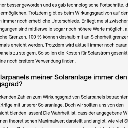
mer besser geworden und es gab technologische Fortschritte, 
ermöglichen. Trotzdem gibt es beim Wirkungsgrad von auf de
en immer noch erhebliche Unterschiede. Er liegt meist zwisch
gungen sind mittlerweile sogar noch höhere Werte möglich, al
ische Grenzen. 100 % können deshalb mit an Sicherheit grenze
mals erreicht werden. Trotzdem wird aktuell immer noch daran
rpanels zu steigern. So sollen die Kosten für Solarstrom gesenk
ine noch breitere Verwendung finden.
olarpanels meiner Solaranlage immer de
gsgrad?
ckenden Zahlen zum Wirkungsgrad von Solarpanels betrachten
Erträge mit unserer Solaranlage. Doch wir sollten uns von den
cht blenden lassen! Die Wahrheit ist, dass der angegebene W
inen theoretischen Maximalwert darstellt und angibt, wie viel S