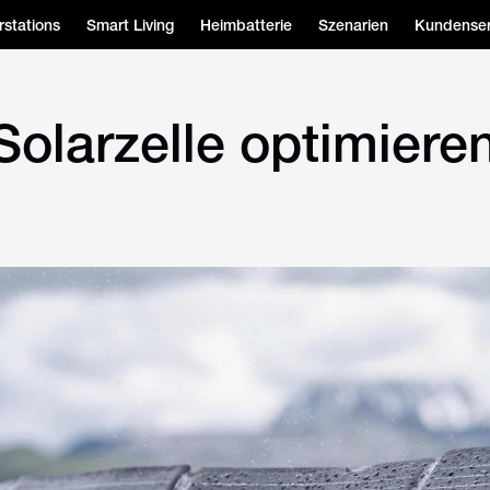
stations
Smart Living
Heimbatterie
Szenarien
Kundenser
olarzelle optimieren