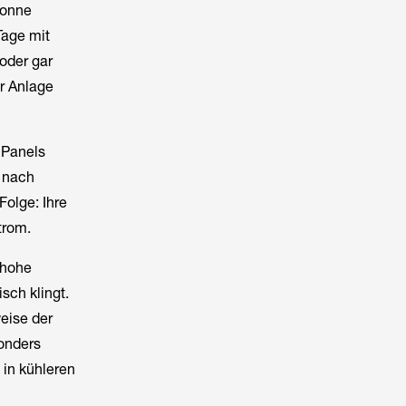
Sonne
Tage mit
oder gar
r Anlage
 Panels
g nach
Folge: Ihre
trom.
 hohe
sch klingt.
eise der
sonders
 in kühleren