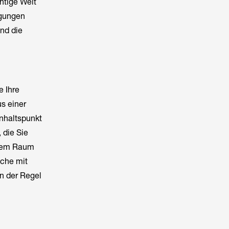
htige Welt
ngungen
nd die
e Ihre
us einer
nhaltspunkt
 die Sie
erem Raum
lche mit
n der Regel