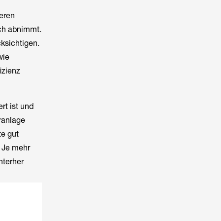
ieren
ich abnimmt.
cksichtigen.
wie
izienz
rt ist und
aranlage
te gut
. Je mehr
nterher