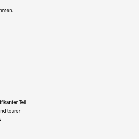
sammen.
ikanter Teil
nd teurer
s