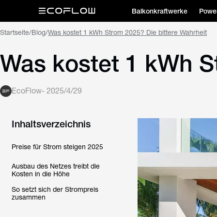
Balkonkraftwerke
Power
Startseite
/
Blog
/
Was kostet 1 kWh Strom 2025? Die bittere Wahrheit
Was kostet 1 kWh St
EcoFlow
-
2025/4/29
Inhaltsverzeichnis
Preise für Strom steigen 2025
Ausbau des Netzes treibt die
Kosten in die Höhe
So setzt sich der Strompreis
zusammen