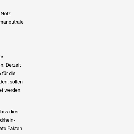
 Netz
imaneutrale
er
n. Derzeit
 für die
den, sollen
et werden.
dass dies
drhein-
ete Fakten