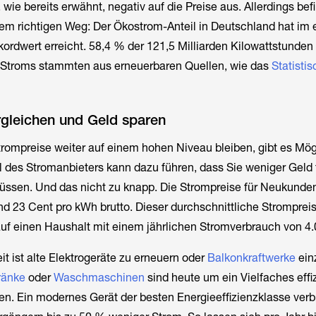
 wie bereits erwähnt, negativ auf die Preise aus. Allerdings bef
em richtigen Weg: Der Ökostrom-Anteil in Deutschland hat im 
ordwert erreicht. 58,4 % der 121,5 Milliarden Kilowattstunden
 Stroms stammten aus erneuerbaren Quellen, wie das
Statisti
rgleichen und Geld sparen
rompreise weiter auf einem hohen Niveau bleiben, gibt es Mög
 des Stromanbieters kann dazu führen, dass Sie weniger Geld 
ssen. Und das nicht zu knapp. Die Strompreise für Neukunden
und 23 Cent pro kWh brutto. Dieser durchschnittliche Stromprei
auf einen Haushalt mit einem jährlichen Stromverbrauch von 4
it ist alte Elektrogeräte zu erneuern oder
Balkonkraftwerke
ein
ränke
oder
Waschmaschinen
sind heute um ein Vielfaches effiz
en. Ein modernes Gerät der besten Energieeffizienzklasse verb