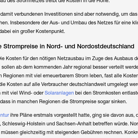
au des Stromnetzes treibt die Kosten in die Höhe.
 damit verbundenen Investitionen sind aber notwendig, um das
hen. Insbesondere der Aus- und Umbau des Netzes für eine kl
dabei ein großer Kostenpunkt.
e Strompreise in Nord- und Nordostdeutschland
 Die Kosten für den nötigen Netzausbau im Zuge des Ausbaus d
 sollen ab dem kommenden Jahr regional besser verteilt werde
in Regionen mit viel erneuerbarem Strom leben, fast alle Kosten
ie Kosten auf alle Verbraucher deutschlandweit umgelegt wer
mit viel Wind- oder
Solaranlagen
bei den Stromkosten entlast
 dass in manchen Regionen die Strompreise sogar sinken.
ntur
ihre Pläne erstmals vorgestellt hatte, ging sie davon aus, 
, Schleswig-Holstein und Sachsen-Anhalt betreffen würde. Nor
 müssen gleichzeitig mit steigenden Gebühren rechnen. Konkr