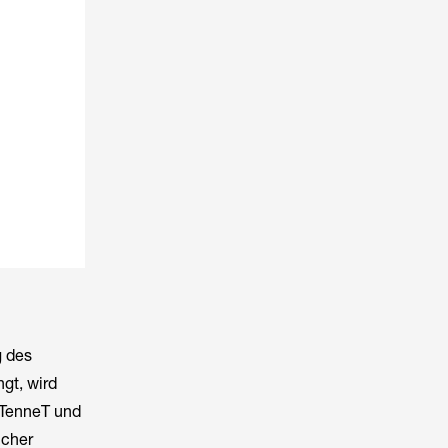
g des
gt, wird
 TenneT und
ucher