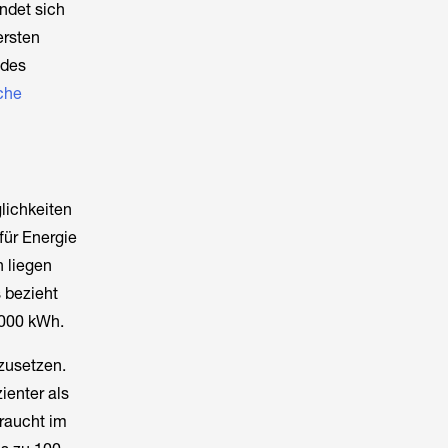
indet sich
ersten
 des
sche
lichkeiten
für Energie
 liegen
s bezieht
.000 kWh.
zusetzen.
ienter als
raucht im