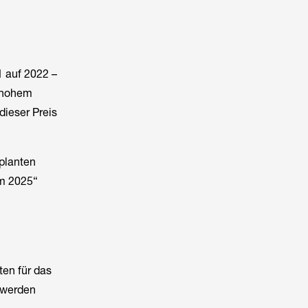
 auf 2022 –
f hohem
 dieser Preis
eplanten
om 2025“
ten für das
 werden