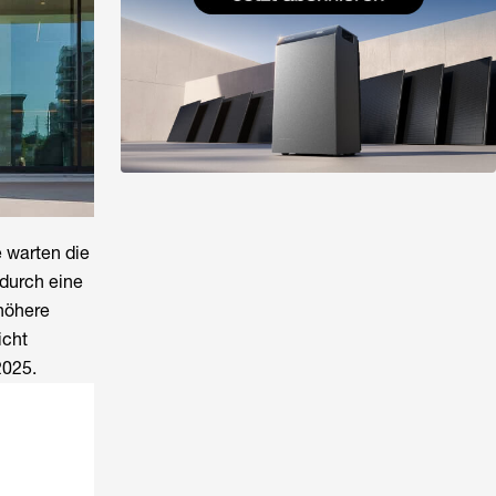
e warten die
durch eine
höhere
icht
 2025.