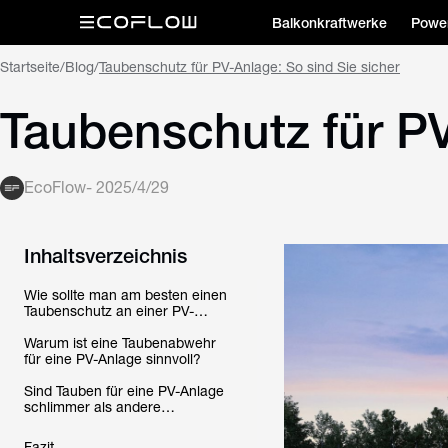
Balkonkraftwerke
Power
Startseite
/
Blog
/
Taubenschutz für PV-Anlage: So sind Sie sicher
Taubenschutz für PV
EcoFlow
-
2025/4/29
Inhaltsverzeichnis
Wie sollte man am besten einen
Taubenschutz an einer PV-
Anlage anbringen? Welche
sicheren Möglichkeiten gibt es?
Warum ist eine Taubenabwehr
für eine PV-Anlage sinnvoll?
Sind Tauben für eine PV-Anlage
schlimmer als andere
Vögel/Tiere?
Fazit