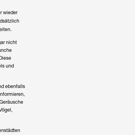
r wieder
dsätzlich
eiten.
ar nicht
manche
Diese
els und
nd ebenfalls
informieren,
e Geräusche
Vögel,
nenstädten