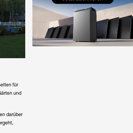
elten für
Gärten und
ken darüber
rgeht,