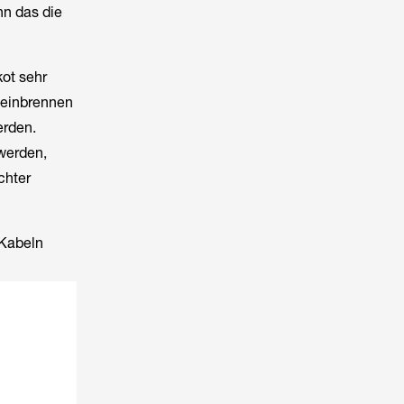
nn das die
ot sehr
s einbrennen
erden.
werden,
chter
 Kabeln