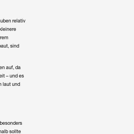
uben relativ
kleinere
hrem
aut, sind
en auf, da
it – und es
h laut und
e besonders
alb sollte