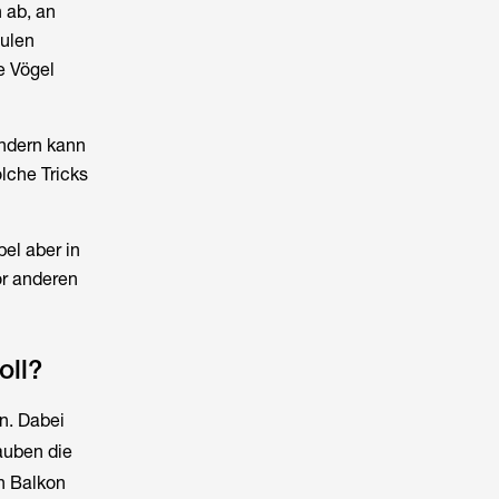
 ab, an
dulen
e Vögel
ändern kann
lche Tricks
el aber in
or anderen
oll?
n. Dabei
auben die
n Balkon