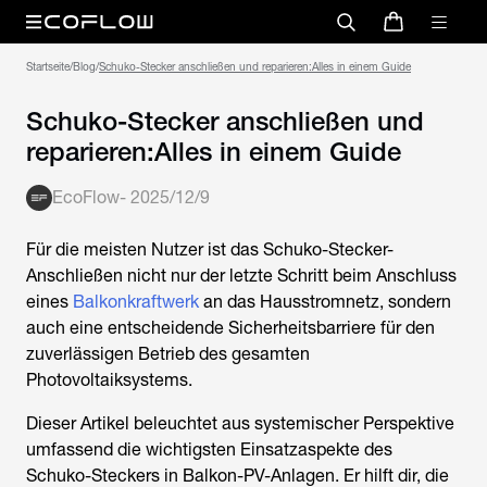
Startseite
/
Blog
/
Schuko-Stecker anschließen und reparieren:Alles in einem Guide
Schuko-Stecker anschließen und
reparieren:Alles in einem Guide
EcoFlow
-
2025/12/9
Für die meisten Nutzer ist das
Schuko-Stecker-
Anschließen
nicht nur der letzte Schritt beim Anschluss
eines
Balkonkraftwerk
an das Hausstromnetz, sondern
auch eine entscheidende Sicherheitsbarriere für den
zuverlässigen Betrieb des gesamten
Photovoltaiksystems.
Dieser Artikel beleuchtet aus systemischer Perspektive
umfassend die wichtigsten Einsatzaspekte des
Schuko-Steckers in Balkon-PV-Anlagen. Er hilft dir, die