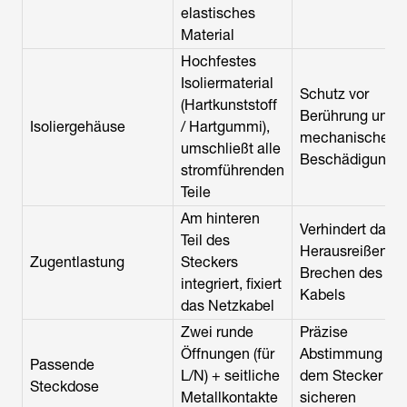
elastisches
Material
Hochfestes
Isoliermaterial
Schutz vor
(Hartkunststoff
Berührung und
Isoliergehäuse
/ Hartgummi),
mechanischen
umschließt alle
Beschädigunge
stromführenden
Teile
Am hinteren
Verhindert das
Teil des
Herausreißen od
Zugentlastung
Steckers
Brechen des
integriert, fixiert
Kabels
das Netzkabel
Zwei runde
Präzise
Öffnungen (für
Abstimmung mit
Passende
L/N) + seitliche
dem Stecker zur
Steckdose
Metallkontakte
sicheren