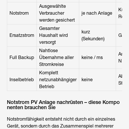
Ausgewählte
Kühl
Notstrom
Verbraucher
je nach Anlage
Route
werden gesichert
Gesamter
kurz
Ersatzstrom
Haushalt wird
Ganz
(Sekunden)
versorgt
Nahtlose
Ansp
Full Backup
Übernahme aller
keine / ms
Nutz
Stromkreise
Komplett
Abge
Inselbetrieb
netzunabhängiger
keine
Stan
Betrieb
Notstrom PV Anlage nachrüsten – diese Kompo
nenten brauchen Sie
Notstromfähigkeit entsteht nicht durch ein einzelnes
Gerät, sondern durch das Zusammenspiel mehrerer