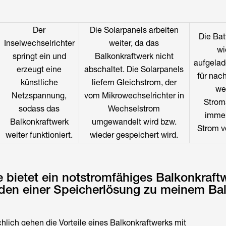
Der
Die Solarpanels arbeiten
Die Bat
Inselwechselrichter
weiter, da das
wi
springt ein und
Balkonkraftwerk nicht
aufgelad
erzeugt eine
abschaltet. Die Solarpanels
für nach
künstliche
liefern Gleichstrom, der
we
Netzspannung,
vom Mikrowechselrichter in
Strom
sodass das
Wechselstrom
imme
Balkonkraftwerk
umgewandelt wird bzw.
Strom vo
weiter funktioniert.
wieder gespeichert wird.
e bietet ein notstromfähiges Balkonkraft
den einer Speicherlösung zu meinem Bal
hlich gehen die Vorteile eines Balkonkraftwerks mit