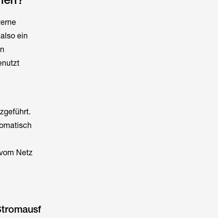
terne
also ein
en
enutzt
zgeführt.
tomatisch
 vom Netz
Stromausf