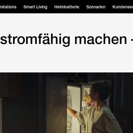
stations
Smart Living
Heimbatterie
Szenarien
Kundenser
stromfähig machen –