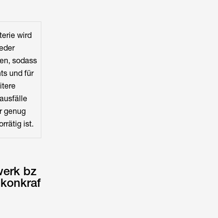
terie wird
eder
en, sodass
ts und für
itere
ausfälle
r genug
rrätig ist.
werk bz
konkraf