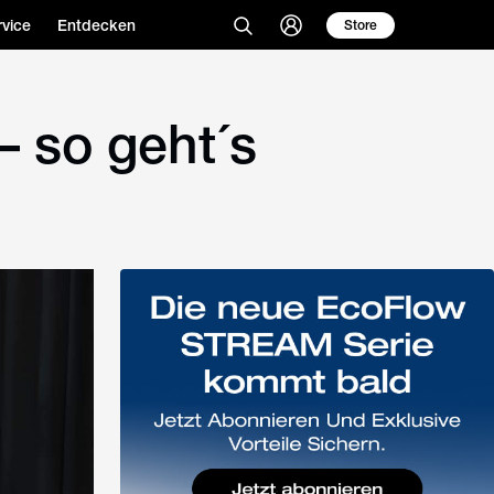
vice
Entdecken
Store
 so geht´s