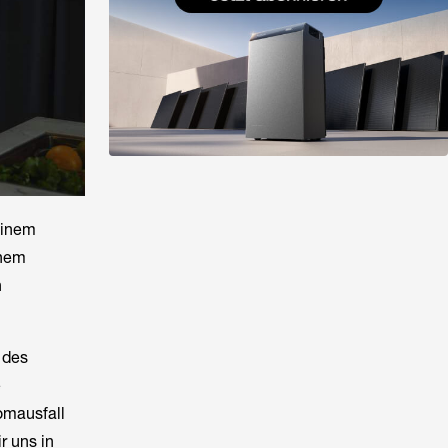
einem
inem
n
 des
e
omausfall
r uns in