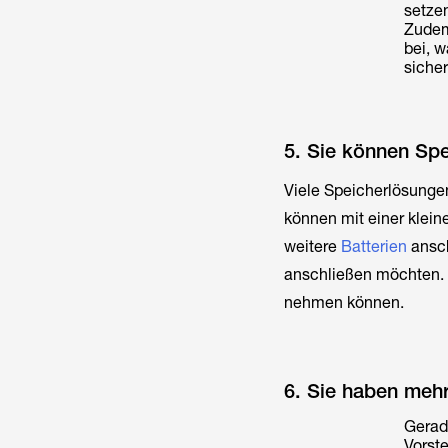
setzen
Zudem
bei, 
siche
5. Sie können Spe
Viele Speicherlösunge
können mit einer klein
weitere
Batterien
ansch
anschließen möchten. E
nehmen können.
6. Sie haben mehr
Gerade
Vorste