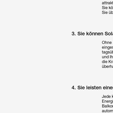
attrak
Sie k
Sie üb
3. Sie können So
Ohne 
einges
tagsü
und I
die Kr
überha
4. Sie leisten ei
Jede 
Energi
Balko
autom