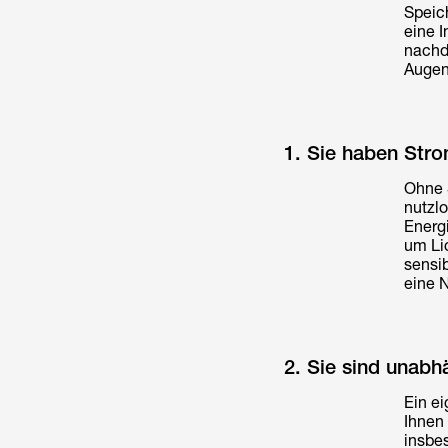
Speic
eine I
nachde
Augen
1. Sie haben Str
Ohne S
nutzlo
Energi
um Li
sensib
eine 
2. Sie sind unab
Ein ei
Ihnen 
insbe