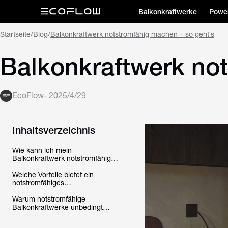
Balkonkraftwerke
Power
Startseite
/
Blog
/
Balkonkraftwerk notstromfähig machen – so geht´s
Balkonkraftwerk not
EcoFlow
-
2025/4/29
Inhaltsverzeichnis
Wie kann ich mein
Balkonkraftwerk notstromfähig
machen?
Welche Vorteile bietet ein
notstromfähiges
Balkonkraftwerk bzw. das
Verwenden einer
Warum notstromfähige
Speicherlösung zu meinem
Balkonkraftwerke unbedingt
Balkonkraftwerk?
smart sein sollten