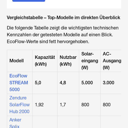
Vergleichstabelle – Top-Modelle im direkten Überblick
Die folgende Tabelle zeigt die wichtigsten technischen
Kennzahlen der getesteten Modelle auf einen Blick.
EcoFlow-Werte sind fett hervorgehoben.
Solar-
AC-
Kapazität
Nutzbar
Modell
eingang
Ausgang
(kWh)
(kWh)
(W)
(W)
EcoFlow
STREAM
5,0
4,8
5.000
3.000
5000
Zendure
SolarFlow
1,92
1,7
800
800
Hub 2000
Anker
Solix