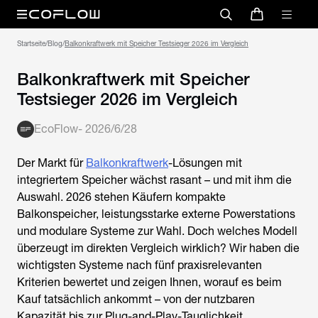
Startseite
/
Blog
/
Balkonkraftwerk mit Speicher Testsieger 2026 im Vergleich
Balkonkraftwerk mit Speicher
Testsieger 2026 im Vergleich
EcoFlow
-
2026/6/28
Der Markt für
Balkonkraftwerk
-Lösungen mit
integriertem Speicher wächst rasant – und mit ihm die
Auswahl. 2026 stehen Käufern kompakte
Balkonspeicher, leistungsstarke externe Powerstations
und modulare Systeme zur Wahl. Doch welches Modell
überzeugt im direkten Vergleich wirklich? Wir haben die
wichtigsten Systeme nach fünf praxisrelevanten
Kriterien bewertet und zeigen Ihnen, worauf es beim
Kauf tatsächlich ankommt – von der nutzbaren
Kapazität bis zur Plug-and-Play-Tauglichkeit.