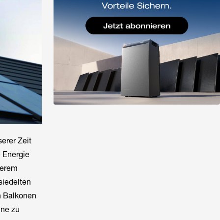
erer Zeit
e Energie
serem
siedelten
on Balkonen
nne zu