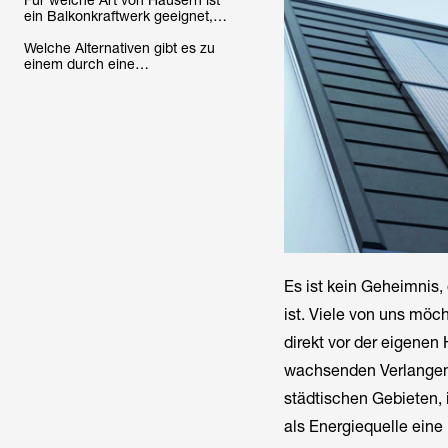
Für welche Art von Häusern ist
ein Balkonkraftwerk geeignet,
dass durch eine
Eigentümergemeinschaft
Welche Alternativen gibt es zu
betrieben wird?
einem durch eine
Eigentümergemeinschaft
betriebenen Balkonkraftwerk?
Es ist kein Geheimnis,
ist. Viele von uns möc
direkt vor der eigenen
wachsenden Verlangen 
städtischen Gebieten, 
als Energiequelle eine 