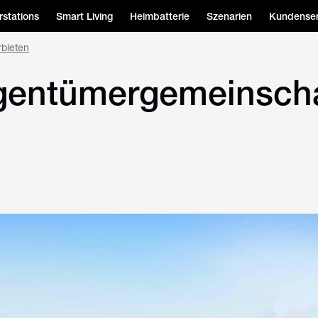
stations
Smart Living
Heimbatterie
Szenarien
Kundenser
rbieten
igentümergemeinscha