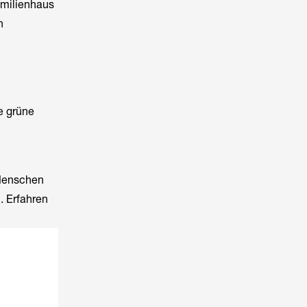
amilienhaus
n
e grüne
 Menschen
. Erfahren