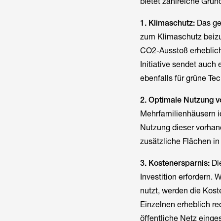
bietet zahlreiche Grün
1. Klimaschutz:
Das ge
zum Klimaschutz beizut
CO2-Ausstoß erheblich
Initiative sendet auch
ebenfalls für grüne T
2. Optimale Nutzung 
Mehrfamilienhäusern id
Nutzung dieser vorhan
zusätzliche Flächen 
3. Kostenersparnis:
Die
Investition erfordern
nutzt, werden die Koste
Einzelnen erheblich re
öffentliche Netz einge