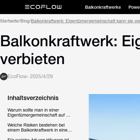
Balkonkraftwerke
Power
Startseite
/
Blog
/
Balkonkraftwerk: Eigentümergemeinschaft kann sie ve
Balkonkraftwerk: E
verbieten
EcoFlow
-
2025/4/29
Inhaltsverzeichnis
Warum sollte man in einer
Eigentümergemeinschaft auf ein
gemeinsames Balkonkraftwerk
setzen?
Welche Risiken bestehen bei
einem Balkonkraftwerk in einer
Eigentümergemeinschaft?