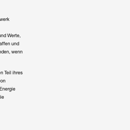
twerk
und Werte,
affen und
ünden, wenn
 Teil ihres
von
Energie
ie