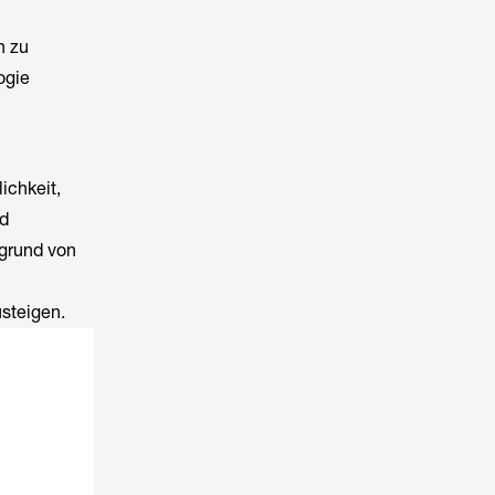
n zu
ogie
ichkeit,
nd
fgrund von
steigen.