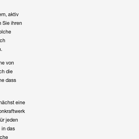
n, aktiv
 Sie ihren
olche
ich
.
ne von
ch die
ne dass
nächst eine
onkraftwerk
für jeden
 in das
iche