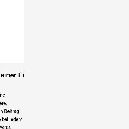
einer Ei
und
ere,
n Beitrag
e bei jedem
werks