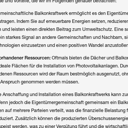
de und Vorteile, die wir im Folgenden genauer betrachten:
meinschaftliche Balkonkraftwerk ermöglicht es den Eigentümer
ragen. Indem Sie auf erneuerbare Energien setzen, reduzieren
 und leisten einen direkten Beitrag zum Umweltschutz. Eine s
 ein starkes Signal an andere Gemeinschaften und Nachbarn, s
echnologien einzusetzen und einen positiven Wandel anzustoßen
vorhandener Ressourcen:
Oftmals bieten die Dächer und Balko
eale Flächen für die Installation von Photovoltaikanlagen. Dur
denen Ressourcen wird der Raum bestmöglich ausgenutzt, oh
in Anspruch genommen werden müssen.
 Anschaffung und Installation eines Balkonkraftwerks kann zu
. Wenn jedoch die Eigentümergemeinschaft gemeinsam ein Balk
n auf mehrere Parteien verteilt, was die finanzielle Belastung 
duziert. Zusätzlich können die produzierten Überschussenergie
speist werden, was zu einer Vergütung führt und die wirtschaftl