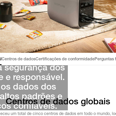
a em proteger a 
l
Centros de dados
Certificações de conformidade
Perguntas 
a segurança dos 
 e responsável. 
 os dados dos 
ltos padrões e 
Centros de dados globais
ços confiáveis.
eceu um total de cinco centros de dados em todo o mundo, 