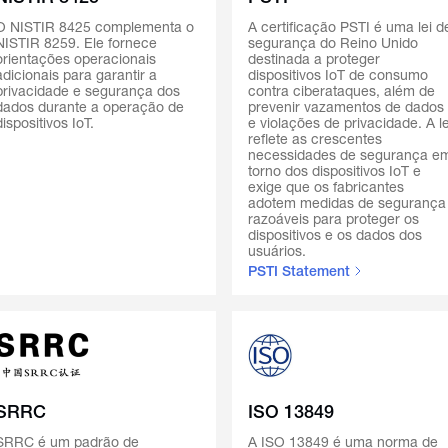
O NISTIR 8425 complementa o
A certificação PSTI é uma lei d
NISTIR 8259. Ele fornece
segurança do Reino Unido
orientações operacionais
destinada a proteger
adicionais para garantir a
dispositivos IoT de consumo
privacidade e segurança dos
contra ciberataques, além de
dados durante a operação de
prevenir vazamentos de dados
dispositivos IoT.
e violações de privacidade. A le
reflete as crescentes
necessidades de segurança e
torno dos dispositivos IoT e
exige que os fabricantes
adotem medidas de segurança
razoáveis para proteger os
dispositivos e os dados dos
usuários.
PSTI Statement
SRRC
ISO 13849
SRRC é um padrão de
A ISO 13849 é uma norma de