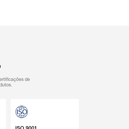
o
rtificações de
dutos.
ISO 9001