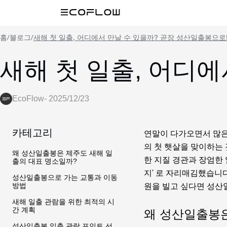
홈
/
블로그
/
새해 첫 일출, 어디에서 만날 수 있을까? 곧장 성산일출봉으로
새해 첫 일출, 어디
EcoFlow
-
2025/12/23
카테고리
연말이 다가오면서 많은
의 첫 햇살을 맞이하는 
왜 성산일출봉은 제주도 새해 일
한 지질 경관과 장엄한
출의 대표 명소일까?
지' 로 자리매김했습니다
성산일출봉으로 가는 교통과 이동
방법
원을 빌고 싶다면 성산
새해 일출 관람을 위한 최적의 시
간 계획
왜 성산일출봉은
성산일출봉 일출 관람 포인트 선