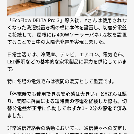
「
EcoFlow
DELTA Pro 3」導入後、Yさんは使用されな
くなった洗濯機置き場の横に本体を設置し、切替分電盤
に接続して、屋根には400Wソーラーパネル2枚を設置
することで日中の太陽光充電を実現しました。
日常生活では、冷蔵庫、テレビ、エアコン、電気毛布、
LED照明などの基本的な家電製品に電力を供給していま
す。
特に冬場の電気毛布は夜間の暖房として重要です。
「停電時でも使用できる安心感は大きい」とYさんは語
り、実際に落雷による短時間の停電を経験した際も、切
替分電盤が正常に作動してわずか1～2分の停電で済み
ました。
非常通信連絡会の活動においても、通信機器への安定し