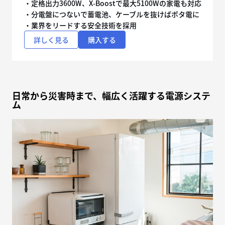
・定格出力3600W、X-Boostで最大5100Wの家電も対応
・分電盤につないで蓄電池、ケーブルを抜けばポタ電に
・業界をリードする安全技術を採用
詳しく見る
購入する
日常から災害時まで、幅広く活躍する電源システ
ム