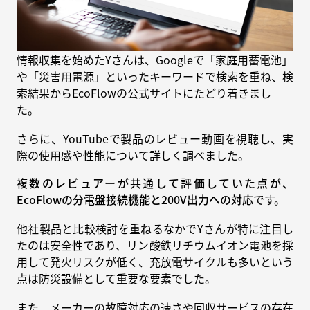
情報収集を始めたYさんは、Googleで「家庭用蓄電池」
や「災害用電源」といったキーワードで検索を重ね、検
索結果からEcoFlowの公式サイトにたどり着きまし
た。
さらに、YouTubeで製品のレビュー動画を視聴し、実
際の使用感や性能について詳しく調べました。
複数のレビュアーが共通して評価していた点が、
EcoFlowの分電盤接続機能と200V出力への対応
です。
他社製品と比較検討を重ねるなかでYさんが特に注目し
たのは安全性であり、リン酸鉄リチウムイオン電池を採
用して発火リスクが低く、充放電サイクルも多いという
点は防災設備として重要な要素でした。
また、メーカーの故障対応の速さや回収サービスの存在