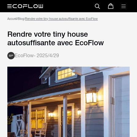
Accueil
/
Blog
/
Rendre votre tiny house
autosuffisante avec EcoFlow
EcoFlow
-
2025/4/29