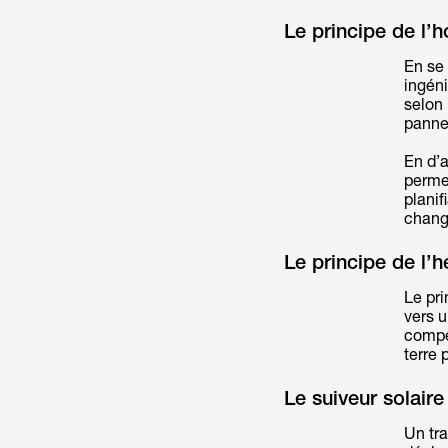
Le principe de l’
En se
ingéni
selon 
panne
En d’a
permet
planif
chang
Le principe de l’h
Le pri
vers u
compe
terre 
Le suiveur solaire
Un tra