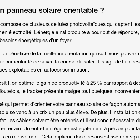
n panneau solaire orientable ?
compose de plusieurs cellules photovoltaïques qui captent le
r en électricité. L’énergie ainsi produite a pour but de répondre
x besoins énergétiques d’un foyer.
tion bénéficie de la meilleure orientation qui soit, vous pouvez 
ur particularité de suivre la course du soleil. Il s’agit de l’un de
ues exploitables en autoconsommation.
sitif, on estime le gain de productivité à 25 % par rapport à d
Toutefois, le tracker présente malgré tout quelques inconvénien
 qui permet d’orienter votre panneau solaire de façon automat
ble se vend à un prix un peu plus élevé. De plus, l’installation 
et, les câbles doivent être enterrés et il est donc nécessaire d
e terrain. Un entretien régulier est également à prévoir pour la
s en mouvement. Cela implique donc des investissements pl