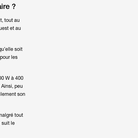
ire ?
t, tout au
ouest et au
u’elle soit
 pour les
100 W à 400
 Ainsi, peu
cilement son
malgré tout
suit le