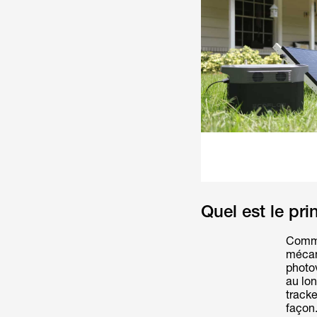
Quel est le pr
Comme 
mécan
photov
au lon
tracke
façon