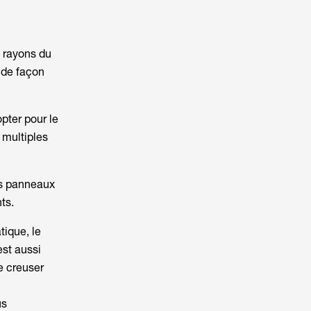
s rayons du
, de façon
opter pour le
s multiples
es panneaux
ts.
ique, le
est aussi
e creuser
us