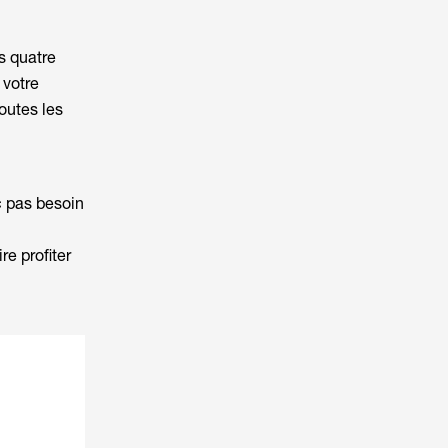
es quatre
 votre
outes les
c pas besoin
re profiter