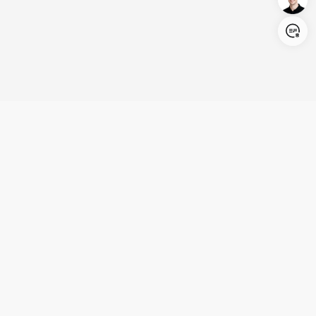
Login/Register
United States (English)
Produits
Assistance
Société
Coopération