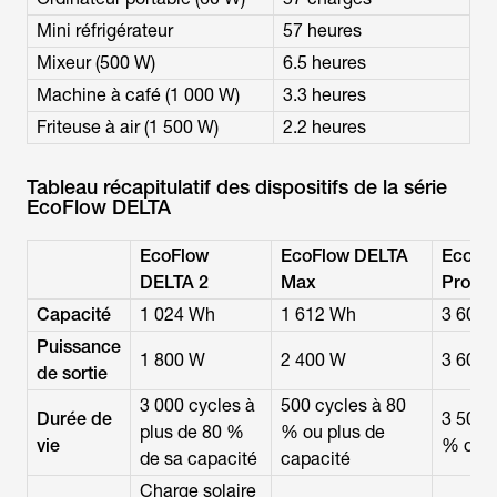
Mini réfrigérateur
57 heures
Mixeur (500 W)
6.5 heures
Machine à café (1 000 W)
3.3 heures
Friteuse à air (1 500 W)
2.2 heures
Tableau récapitulatif des dispositifs de la série
EcoFlow DELTA
EcoFlow
EcoFlow DELTA
EcoFl
DELTA 2
Max
Pro
Capacité
1 024 Wh
1 612 Wh
3 600
Puissance
1 800 W
2 400 W
3 600
de sortie
3 000 cycles à
500 cycles à 80
Durée de
3 500 
plus de 80 %
% ou plus de
vie
% de c
de sa capacité
capacité
Charge solaire