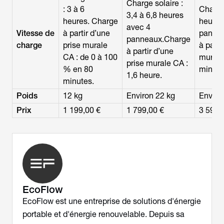
Charge solaire :
: 3 à 6
Charge 
3,4 à 6,8 heures
heures. Charge
heures
avec 4
Vitesse de
à partir d’une
panne
panneaux.Charge
charge
prise murale
à parti
à partir d’une
CA : de 0 à 100
murale
prise murale CA :
% en 80
minute
1,6 heure.
minutes.
Poids
12 kg
Environ 22 kg
Enviro
Prix
1 199,00 €
1 799,00 €
3 599,
EcoFlow
EcoFlow est une entreprise de solutions d'énergie
portable et d'énergie renouvelable. Depuis sa