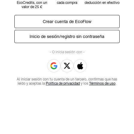
EcoCredits, con un
cada compra
deducción en efectivo
valor de 25 €
Crear cuenta de EcoFlow
Inicio de sesión/registro sin contraseña
- O inicia sesión con -
Al iniciar sesión con tu cuenta de un tercero, confirmas que has
leído y aceptas la
Política de privacidad
y los
Términos de uso
.