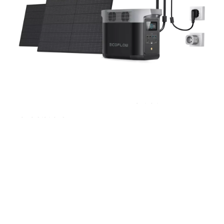
Überwachung,
Steuerung und
Energiezuweisung in
Kompatibel mit allen
Echtzeit
EcoFlow tragbaren
Smart Plug
Powerstations
Tragbare
Powerstation