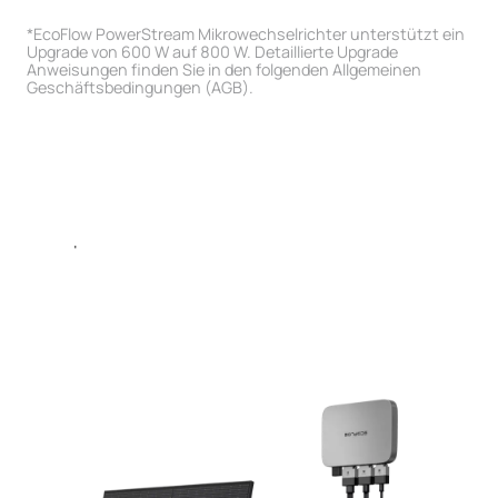
*EcoFlow PowerStream Mikrowechselrichter unterstützt ein
Upgrade von 600 W auf 800 W. Detaillierte Upgrade
Anweisungen finden Sie in den folgenden Allgemeinen
Geschäftsbedingungen (AGB).
Kompatibel mit 100W
Bis 800W Solar-
flexibles Solarpanel ×
Eingangsleistung
8 / 400W starres
Netzgekoppelter Hybrid-
Solarpanel × 2
Wechselrichter
Solarpanel
PowerStream
Microwechselrichter