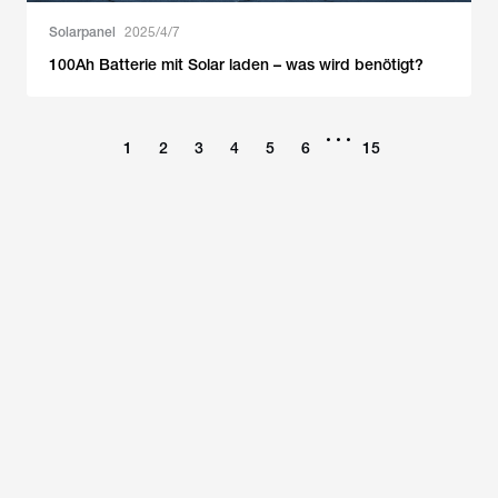
Solarpanel
2025/4/7
100Ah Batterie mit Solar laden – was wird benötigt?
•••
1
2
3
4
5
6
15