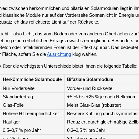
ied zwischen herkömmlichen und bifazialen Solarmodulen liegt in ihr
 klassische Module nur auf der Vorderseite Sonnenlicht in Energie 
usätzlich das reflektierte Licht auf der Rückseite.
icht – also Licht, das vom Boden oder von anderen Oberflächen zu
ebung einen erheblichen Ertragszuwachs ermöglichen. Besonders auf
ton oder reflektierenden Folien ist der Effekt spürbar. Das bedeutet
r Fläche, sofern Sie die
Ausrichtung
klug wählen.
 über die wichtigsten Unterschiede bietet Ihnen die folgende Tabelle:
Herkömmliche Solarmodule
Bifaziale Solarmodule
Nur Vorderseite
Vorder- und Rückseite
Standardertrag
+5 % bis +25 % je nach Reflexion
Glas-Folie
Meist Glas-Glas (robuster)
Höhere Hitzeempfindlichkeit
Bessere Kühlung durch symmetris
Häufiger
Reduziert durch gleichmäßige Zellb
0,5–0,7 % pro Jahr
0,3–0,5 % pro Jahr
ca. 25 Jahre
30 Jahre und mehr