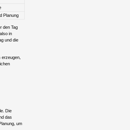
e
d Planung
er den Tag
also in
ag und die
m erzeugen,
ichen
le. Die
und das
 Planung, um