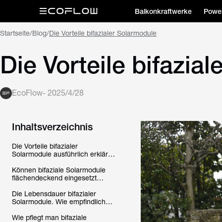
Balkonkraftwerke
Power
Startseite
/
Blog
/
Die Vorteile bifazialer Solarmodule
Die Vorteile bifazia
EcoFlow
-
2025/4/28
Inhaltsverzeichnis
Die Vorteile bifazialer
Solarmodule ausführlich erklärt
– im Vergleich mit
herkömmlichen Modulen
Können bifaziale Solarmodule
flächendeckend eingesetzt
werden oder haben
herkömmliche Module oft doch
Die Lebensdauer bifazialer
mehr Vorteile?
Solarmodule. Wie empfindlich
sind sie?
Wie pflegt man bifaziale