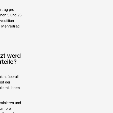
rtrag pro
chen 5 und 25
vestition
r Mehrertrag
tzt werd
teile?
icht überall
ist der
le mit ihrem
ominieren und
rom pro