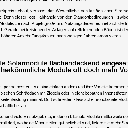
ockieren und möglichst viel Reflexion zu nutzen.
ckpreis schaut, verpasst das Wesentliche: den tatsächlichen Strome
unde. Denn dieser liegt – abhängig von den Standortbedingungen – zwis
odule. Je nach Projektgröße und Nutzungsdauer rechnet sich die In
l. Gerade bei freistehenden Anlagen auf reflektierenden Böden ist de
ie höheren Anschaffungskosten nach wenigen Jahren amortisieren.
ale Solarmodule flächendeckend eingese
 herkömmliche Module oft doch mehr Vor
ht per se besser – sie sind einfach anders und ihre Vorteile kommen n
ypischen Schrägdach mit Ziegeln oder in dicht bebauten Innenstädten 
seitenleistung minimal. Dort schneiden klassische monofaziale Modu
chaftlicher ab.
chend viele Einsatzgebiete, in denen bifaziale Module mittlerweile d
erall dort, wo beide Modulseiten gut belichtet sind, liefern sie mehr St