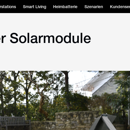
stations
Smart Living
Heimbatterie
Szenarien
Kundenser
ler Solarmodule