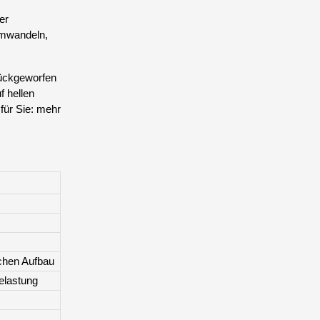
er
umwandeln,
rückgeworfen
 hellen
 für Sie: mehr
chen Aufbau
elastung