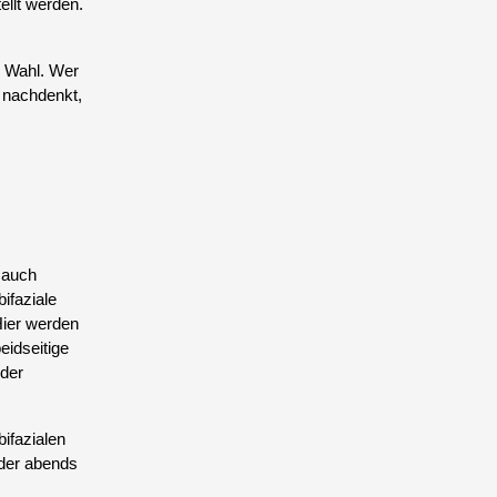
ellt werden.
e Wahl. Wer
g nachdenkt,
 auch
ifaziale
Hier werden
eidseitige
lder
ifazialen
oder abends