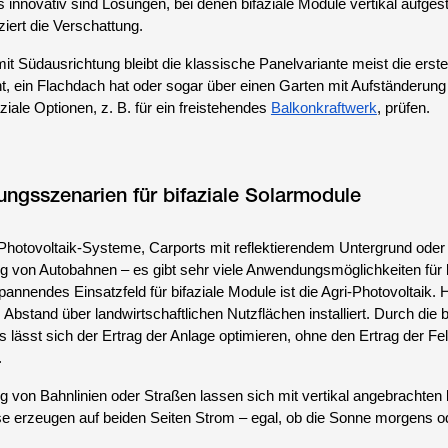
innovativ sind Lösungen, bei denen bifaziale Module vertikal aufgest
iert die Verschattung.
it Südausrichtung bleibt die klassische Panelvariante meist die erst
nt, ein Flachdach hat oder sogar über einen Garten mit Aufständerun
ziale Optionen, z. B. für ein freistehendes
Balkonkraftwerk
, prüfen.
ngsszenarien für bifaziale Solarmodule
-Photovoltaik-Systeme, Carports mit reflektierendem Untergrund oder
von Autobahnen – es gibt sehr viele Anwendungsmöglichkeiten für b
annendes Einsatzfeld für bifaziale Module ist die Agri-Photovoltaik. 
bstand über landwirtschaftlichen Nutzflächen installiert. Durch die b
 lässt sich der Ertrag der Anlage optimieren, ohne den Ertrag der Fe
.
von Bahnlinien oder Straßen lassen sich mit vertikal angebrachten b
e erzeugen auf beiden Seiten Strom – egal, ob die Sonne morgens 