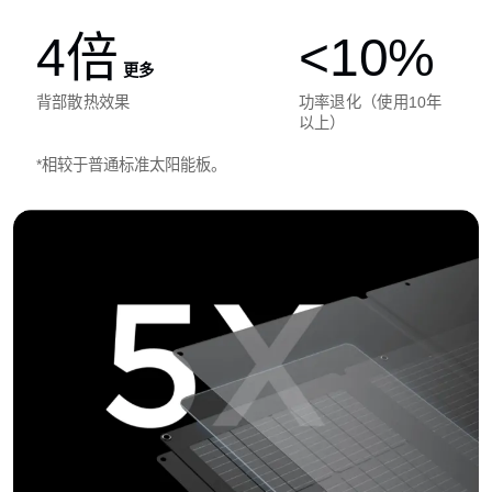
4倍
<10%
更多
背部散热效果
功率退化（使用10年
以上）
*相较于普通标准太阳能板。